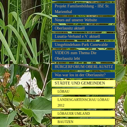
Projekt Familienbildung - IBZ St.
Marienthal
Neues auf unserer Website
Oberlausitz aktuell
Lusatia-Verband e.V. aktuell
Umgebindehaus-Park Cunewalde
VIDEOS zum Thema Die
Oberlausitz lebt
BÜRGERFORUM OBERLAUSITZ
Was war los in der Oberlausitz?
STÄDTE UND GEMEINDEN
LÖBAU
LANDESGARTENSCHAU LÖBAU
2012
LÖBAUER UMLAND
BAUTZEN