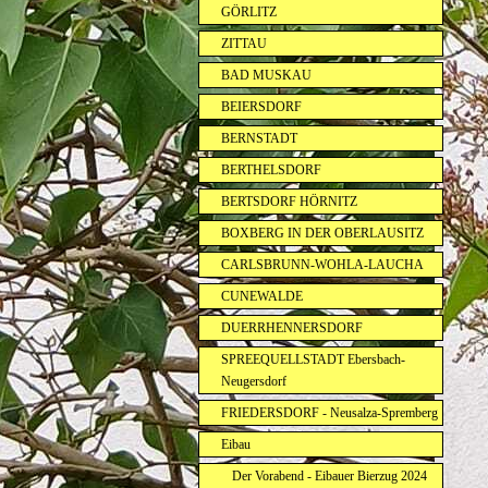
GÖRLITZ
ZITTAU
BAD MUSKAU
BEIERSDORF
BERNSTADT
BERTHELSDORF
BERTSDORF HÖRNITZ
BOXBERG IN DER OBERLAUSITZ
CARLSBRUNN-WOHLA-LAUCHA
CUNEWALDE
DUERRHENNERSDORF
SPREEQUELLSTADT Ebersbach-
Neugersdorf
FRIEDERSDORF - Neusalza-Spremberg
Eibau
Der Vorabend - Eibauer Bierzug 2024