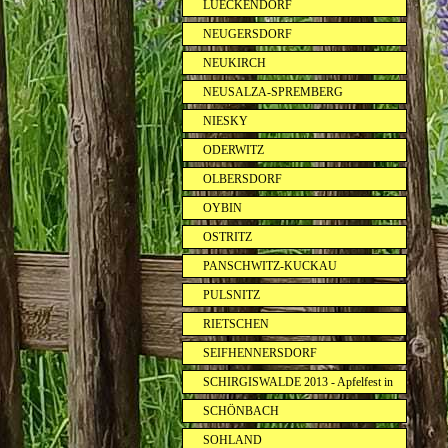
LUECKENDORF
NEUGERSDORF
NEUKIRCH
NEUSALZA-SPREMBERG
NIESKY
ODERWITZ
OLBERSDORF
OYBIN
OSTRITZ
PANSCHWITZ-KUCKAU
PULSNITZ
RIETSCHEN
SEIFHENNERSDORF
SCHIRGISWALDE 2013 - Apfelfest in
SCHÖNBACH
SOHLAND