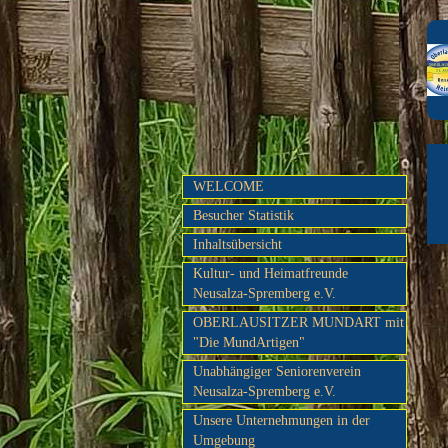
WELCOME
Besucher Statistik
Inhaltsübersicht
Kultur- und Heimatfreunde
Neusalza-Spremberg e.V.
OBERLAUSITZER MUNDART mit
"Die MundArtigen"
Unabhängiger Seniorenverein
Neusalza-Spremberg e.V.
Unsere Unternehmungen in der
Umgebung