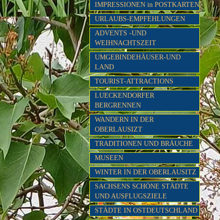
IMPRESSIONEN in POSTKARTEN
URLAUBS-EMPFEHLUNGEN
ADVENTS -UND
WEIHNACHTSZEIT
UMGEBINDEHÄUSER-UND
LAND
TOURIST-ATTRACTIONS
LUECKENDORFER
BERGRENNEN
WANDERN IN DER
OBERLAUSIZT
TRADITIONEN UND BRÄUCHE
MUSEEN
WINTER IN DER OBERLAUSITZ
SACHSENS SCHÖNE STÄDTE
UND AUSFLUGSZIELE
STÄDTE IN OSTDEUTSCHLAND