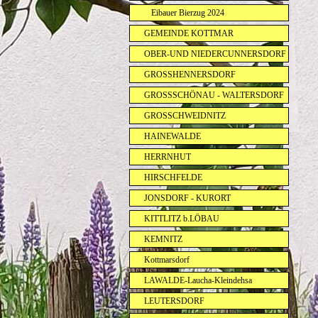
Eibauer Bierzug 2024
GEMEINDE KOTTMAR
OBER-UND NIEDERCUNNERSDORF
GROSSHENNERSDORF
GROSSSCHÖNAU - WALTERSDORF
GROSSCHWEIDNITZ
HAINEWALDE
HERRNHUT
HIRSCHFELDE
JONSDORF - KURORT
KITTLITZ b.LÖBAU
KEMNITZ
Kottmarsdorf
LAWALDE-Laucha-Kleindehsa
LEUTERSDORF