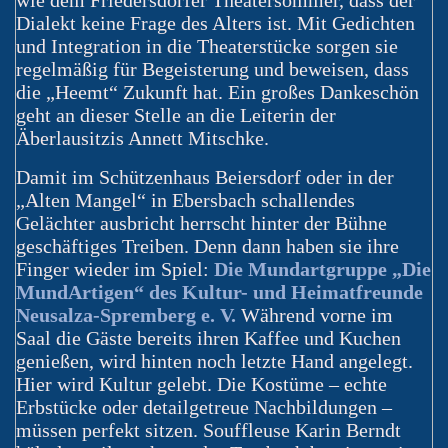
wie dem Friedersdorfer Theatersommer, dass der
Dialekt keine Frage des Alters ist. Mit Gedichten
und Integration in die Theaterstücke sorgen sie
regelmäßig für Begeisterung und beweisen, dass
die „Heemt“ Zukunft hat. Ein großes Dankeschön
geht an dieser Stelle an die Leiterin der
Äberlausitzis Annett Mitschke.
Damit im Schützenhaus Beiersdorf oder in der
„Alten Mangel“ in Ebersbach schallendes
Gelächter ausbricht herrscht hinter der Bühne
geschäftiges Treiben. Denn dann haben sie ihre
Finger wieder im Spiel:
Die Mundartgruppe „Die
MundArtigen“ des Kultur- und Heimatfreunde
Neusalza-Spremberg e. V.
Während vorne im
Saal die Gäste bereits ihren Kaffee und Kuchen
genießen, wird hinten noch letzte Hand angelegt.
Hier wird Kultur gelebt. Die Kostüme – echte
Erbstücke oder detailgetreue Nachbildungen –
müssen perfekt sitzen. Souffleuse Karin Berndt