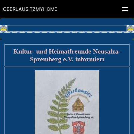
OBERLAUSITZMYHOME
Kultur- und Heimatfreunde Neusalza-
Spremberg e.V. informiert