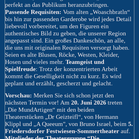
perfekt an das Publikum heranzubringen.
Passende Requisiten:
Vom alten „Woaschbratln“
bis hin zur passenden Garderobe wird jedes Detail
liebevoll vorbereitet, um den Figuren ein
authentisches Bild zu geben, die unserer Region
angepasst sind. Ein großes Dankeschön, an alle,
die uns mit originalen Requisiten versorgt haben.
Seien es alte Blusen, Röcke, Westen, Kleider,
Hosen und vieles mehr.
Teamgeist und
Spielfreude
: Trotz der konzentrierten Arbeit
kommt die Geselligkeit nicht zu kurz. Es wird
geplant und erzählt, gescherzt und gelacht.
Vorschau:
Merken Sie sich schon jetzt den
nächsten Termin vor! Am
20. Juni 2026
treten
„Die MundArtigen“ mit den beiden
Theaterstücken „Dr Geizteifl“, von Hermann
Klippl und „A Queeum", von Bruno Israel, beim
5.
Friedersdorfer Festwiesen-Sommertheater
auf.
Mitglieder der Theatergruppe “Die