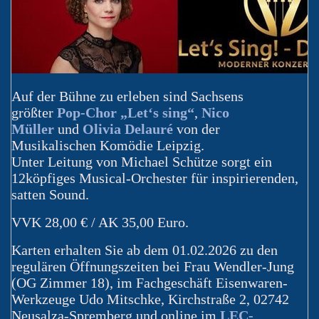
Auf der Bühne zu erleben sind Sachsens
größter
Pop-Chor „Let‘s sing“
,
Nico
Müller
und
Olivia Delauré
von der
Musikalischen Komödie Leipzig.
Unter Leitung von Michael Schütze sorgt ein
12köpfiges Musical-Orchester für inspirierenden,
satten Sound.
VVK 28,00 € / AK 35,00 Euro.
Karten erhalten Sie ab dem 01.02.2026 zu den
regulären Öffnungszeiten bei Frau Wendler-Jung
(OG Zimmer 18), im Fachgeschäft Eisenwaren-
Werkzeuge Udo Mitschke, Kirchstraße 2, 02742
Neusalza-Spremberg und online im
LEC-